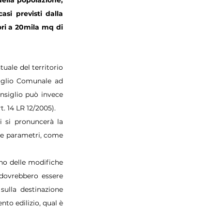
della popolazione, 
si previsti dalla 
ri a 20mila mq di 
uale del territorio 
iglio Comunale ad 
nsiglio può invece 
t. 14 LR 12/2005).
i si pronuncerà la 
re parametri, come 
no delle modifiche 
dovrebbero essere 
ulla destinazione 
to edilizio, qual è 