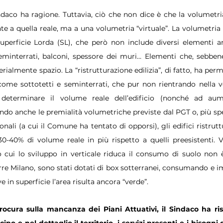
ndaco ha ragione. Tuttavia, ciò che non dice è che la volumetri
 a quella reale, ma a una volumetria “virtuale”. La volumetria urb
Superficie Lorda (SL), che però non include diversi elementi a
 seminterrati, balconi, spessore dei muri… Elementi che, sebbene
ialmente spazio. La “ristrutturazione edilizia”, di fatto, ha perm
 come sottotetti e seminterrati, che pur non rientrando nella vo
determinare il volume reale dell’edificio (nonché ad aume
 anche le premialità volumetriche previste dal PGT o, più spes
ali (a cui il Comune ha tentato di opporsi), gli edifici ristruttu
0-40% di volume reale in più rispetto a quelli preesistenti. V
 cui lo sviluppo in verticale riduca il consumo di suolo non è
orre Milano, sono stati dotati di box sotterranei, consumando e 
 in superficie l’area risulta ancora “verde”.
rocura sulla mancanza dei Piani Attuativi, il Sindaco ha ris