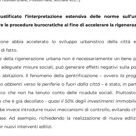
stificato l’interpretazione estensiva delle norme sull’ur
ire le procedure burocratiche al fine di accelerare la rigener
ne abbia accelerato lo sviluppo urbanistico della città e 
di fatto.
one della rigenerazione urbana non è necessariamente un bene p
eguate misure sociali, può generare effetti negativi sulla pop
e abitazioni. Il fenomeno della gentrificazione – 
ovvero la prog
o abbienti verso le periferie o fuori dalla città
 – è stato, in pa
ico che non ha tenuto conto delle ricadute sociali. Piuttosto
 che è già decollato - 
quasi il 50% degli investimenti immobiliar
be invece introdurre nuovi meccanismi di controllo, evitando ch
case. Ad esempio, richiedendo la realizzazione di nuova edili
 nuovi interventi edilizi. 