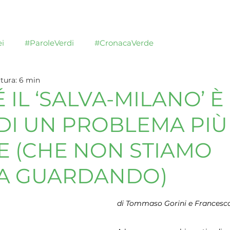
Blog
Chi siamo
Sostienici
Documenti
i
#ParoleVerdi
#CronacaVerde
tura: 6 min
 IL ‘SALVA-MILANO’ È
DI UN PROBLEMA PIÙ
 (CHE NON STIAMO
A GUARDANDO)
di Tommaso Gorini e Francesc