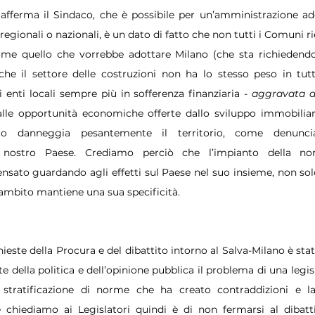
afferma il Sindaco, che è possibile per un’amministrazione ad
regionali o nazionali, è un dato di fatto che non tutti i Comuni ri
me quello che vorrebbe adottare Milano (che sta richiedendo
che il settore delle costruzioni non ha lo stesso peso in tutt
enti locali sempre più in sofferenza finanziaria - 
aggravata da
alle opportunità economiche offerte dallo sviluppo immobiliare 
 danneggia pesantemente il territorio, come denuncia
 nostro Paese. Crediamo perciò che l’impianto della nor
ensato guardando agli effetti sul Paese nel suo insieme, non solo
’ambito mantiene una sua specificità. 
hieste della Procura e del dibattito intorno al Salva-Milano è stat
e della politica e dell’opinione pubblica il problema di una legis
 stratificazione di norme che ha creato contraddizioni e las
 chiediamo ai Legislatori quindi è di non fermarsi al dibat