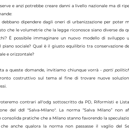
serve e anzi potrebbe creare danni a livello nazionale ma di ripen
mande: 
debbano dipendere dagli oneri di urbanizzazione per poter man
sto che le volumetrie che la legge riconosce siano diverse da quel
hi? È possibile immaginare un nuovo modello di sviluppo ur
 piano sociale? Qual è il giusto equilibrio tra conservazione del
cale e orizzontale?
sta a queste domande, invitiamo chiunque vorrà - 
parti politic
onto costruttivo sul tema al fine di trovare nuove soluzion
si. 
oteremo contrari all'odg sottoscritto da PD, Riformisti e List
ione del ddl "Salva-Milano". La norma “Salva Milano” non af
e consolida pratiche che a Milano stanno favorendo la speculazio
 che anche qualora la norma non passasse il vaglio del Sen