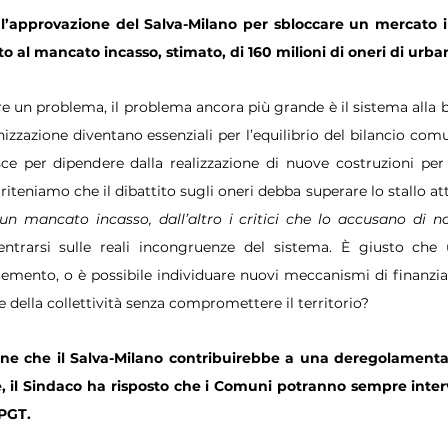
 l’approvazione del Salva-Milano per sbloccare un mercato i
to al mancato incasso, stimato, di 160 milioni di oneri di urba
 un problema, il problema ancora più grande è il sistema alla 
nizzazione diventano essenziali per l’equilibrio del bilancio comu
sce per dipendere dalla realizzazione di nuove costruzioni per r
riteniamo che il dibattito sugli oneri debba superare lo stallo att
 mancato incasso, dall’altro i critici che lo accusano di non
ntrarsi sulle reali incongruenze del sistema. È giusto che 
mento, o è possibile individuare nuovi meccanismi di finanzia
e della collettività senza compromettere il territorio?
ne che il Salva-Milano contribuirebbe a una deregolamentaz
e, il Sindaco ha risposto che i Comuni potranno sempre inte
PGT. 