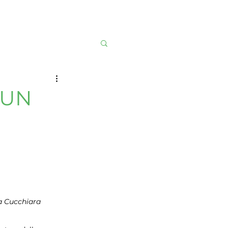
Contatti
 UN
a Cucchiara 