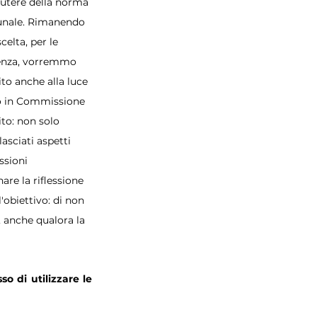
utere della norma 
unale. Rimanendo 
elta, per le 
denza, vorremmo 
to anche alla luce 
co in Commissione 
ito: non solo 
asciati aspetti 
ssioni 
are la riflessione 
'obiettivo: di non 
, anche qualora la 
o di utilizzare le 