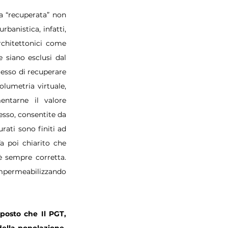
a “recuperata” non 
anistica, infatti, 
rchitettonici come 
 siano esclusi dal 
esso di recuperare 
lumetria virtuale, 
ntarne il valore 
so, consentite da 
rati sono finiti ad 
a poi chiarito che 
 sempre corretta. 
impermeabilizzando 
posto che Il PGT, 