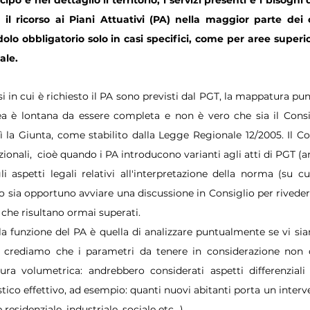
o e nel dettaglio il territorio, i servizi presenti e i bisogni 
l ricorso ai Piani Attuativi (PA) nella maggior parte dei ca
o obbligatorio solo in casi specifici, come per aree superio
ale. 
i in cui è richiesto il PA sono previsti dal PGT, la mappatura punt
rea è lontana da essere completa e non è vero che sia il Cons
ì la Giunta, come stabilito dalla Legge Regionale 12/2005. Il Co
zionali,  cioè quando i PA introducono varianti agli atti di PGT (ar
i aspetti legali relativi all'interpretazione della norma (su cu
o sia opportuno avviare una discussione in Consiglio per rivede
 che risultano ormai superati. 
a funzione del PA è quella di analizzare puntualmente se vi sia
o, crediamo che i parametri da tenere in considerazione non 
ra volumetrica: andrebbero considerati aspetti differenziali s
stico effettivo, ad esempio: quanti nuovi abitanti porta un interven
se residenziale, industriale, sociale etc…)