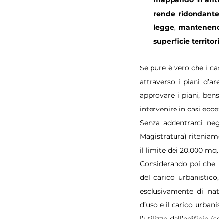
mappando in anticip
rende ridondante i
legge, mantenendol
superficie territori
Se pure è vero che i cas
attraverso i piani d’a
approvare i piani, bens
intervenire in casi ecce
Senza addentrarci negl
Magistratura) riteniam
il limite dei 20.000 mq,
Considerando poi che l
del carico urbanistic
esclusivamente di natu
d’uso e il carico urbani
l’utilizzo dell’edificio (