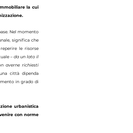
mmobiliare la cui 
nizzazione. 
base. Nel momento 
nale, significa che 
eperire le risorse 
uale – 
da un lato il 
 averne richiesti 
una città dipenda 
mento in grado di 
ione urbanistica 
rvenire con norme 