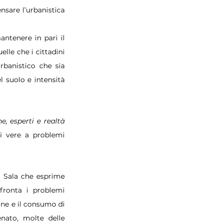
sare l’urbanistica 
tenere in pari il 
le che i cittadini 
banistico che sia 
 suolo e intensità 
he, esperti e realtà 
i vere a problemi 
a Sala che esprime 
fronta i problemi 
ne e il consumo di 
ato, molte delle 