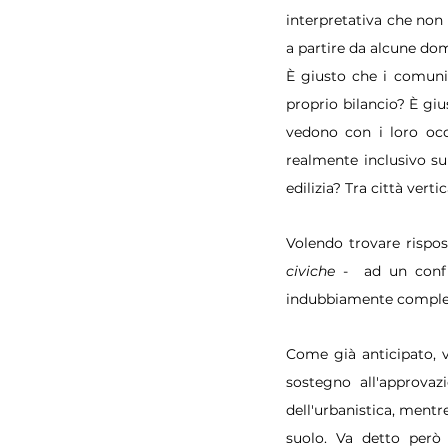
interpretativa che non 
a partire da alcune do
È giusto che i comuni 
proprio bilancio? È giu
vedono con i loro occ
realmente inclusivo sul
edilizia? Tra città verti
Volendo trovare rispo
civiche
 -  ad un confr
indubbiamente comples
Come già anticipato, v
sostegno all'approvaz
dell'urbanistica, mentr
suolo. Va detto però