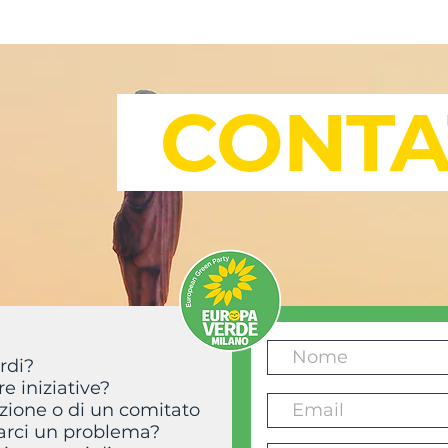
Blog
Chi siamo
Sostienici
Documenti
CONTA
rdi?
e iniziative?
zione o di un comitato
larci un problema?