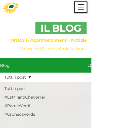
IL BLOG
/
Articoli
/
Approfondimenti
/
Notizie
/ la Voce di Europa Verde Milano
Blog
Tutti i post
Tutti i post
#LaMilanoCheVorrei
#ParoleVerdi
#CronacaVerde