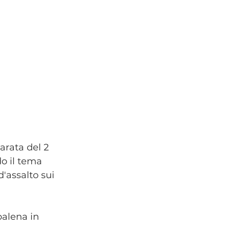
rata del 2 
o il tema 
'assalto sui 
balena in 