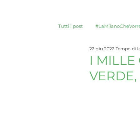
Home
Tutti i post
#LaMilanoCheVorre
22 giu 2022
Tempo di le
I MILL
VERDE,