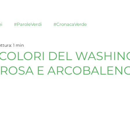
Blog
Chi siamo
Sostienici
Documenti
i
#ParoleVerdi
#CronacaVerde
ttura: 1 min
E COLORI DEL WASHIN
 ROSA E ARCOBALEN