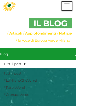
IL BLOG
/
Articoli
/
Approfondimenti
/
Notizie
/ la Voce di Europa Verde Milano
Blog
Tutti i post
Tutti i post
#LaMilanoCheVorrei
#ParoleVerdi
#CronacaVerde